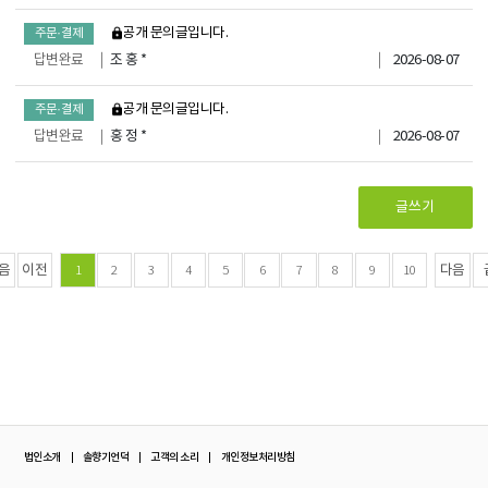
비공개 문의글입니다.
주문·결제
답변완료
조 홍 *
2026-08-07
비공개 문의글입니다.
주문·결제
답변완료
홍 정 *
2026-08-07
글쓰기
음
이전
다음
1
2
3
4
5
6
7
8
9
10
법인소개
솔향기언덕
고객의 소리
개인정보처리방침