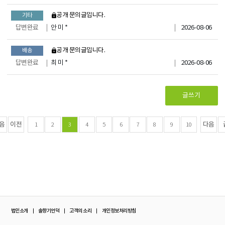
비공개 문의글입니다.
기타
답변완료
안 미 *
2026-08-06
비공개 문의글입니다.
배송
답변완료
최 미 *
2026-08-06
글쓰기
음
이전
다음
1
2
3
4
5
6
7
8
9
10
법인소개
솔향기언덕
고객의 소리
개인정보처리방침