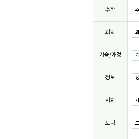
수학
수
과학
과
기술/가정
기
정보
정
사회
사
도덕
도