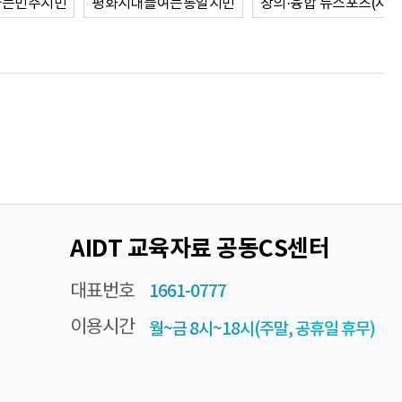
사는민주시민
평화시대를여는통일시민
창의·융합 뉴스포츠(지도
AIDT 교육자료 공동CS센터
대표번호
1661-0777
이용시간
월~금 8시~18시(주말, 공휴일 휴무)