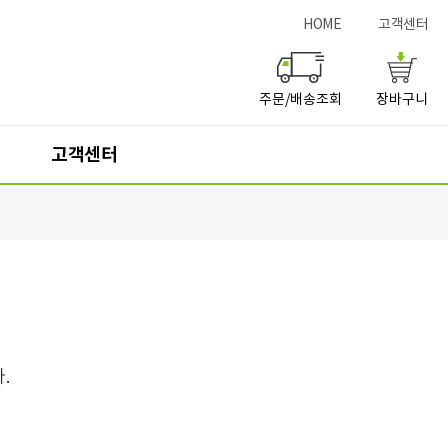
HOME
고객센터
주문/배송조회
장바구니
고객센터
서점구입
고객센터
교과서판매서점
사이버문의(Q&A)
자주묻는질문(FAQ)
개인정보처리방침
.