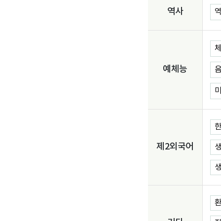
역사
역
체
예체능
음
미
한
제2외국어
생
생
환