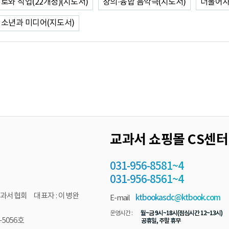
로와 직업(22개정)(지도서)
창의·융합 음악극(지도서)
더불어
소년과 미디어(지도서)
교과서 쇼핑몰 CS센터
031-956-8581~4
031-956-8561~4
과서협회 대표자 : 이병완
E-mail
ktbookasdc@ktbook.com
월~금 9시~18시(점심시간 12~13시)
운영시간 :
5056호
공휴일, 주말 휴무