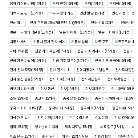
음악 감상과 비평(15개정)
음악 연주(15개정)
음악(15개정)
음악극(15개정)
의류 재료 관리(15개정)
의복 구성의 기초
인간 발달(15개정)
인간과 성
인간
인쇄 일반
인체 구조와 기능(2019년인정)(충청도)
인터넷 웹디자인
인터넷광고
일본어 독해와 작문Ⅱ(15개정)
일본어 회화Ⅰ(15개정)
일본어 회화Ⅱ(15개정)
자동차 섀시
자동차 전기·전자 제어
자동화 설비
자료 구조
자료구조와 게
재배(15개정)
전공 기초 독일어(15개정)
전공 기초 러시아어(15개정)
전공 기초 
전공 기초 아랍어(15개정)
전공 기초 일본어(15개정)
전공 기초 중국어(15개정)
전기·전자 측정(15개정)
전기·전자기초
전력자동화시스템실무
전사적자원관리
전자 통신 운용(15개정)
전자 회로(15개정)
전자계산실무
전자무역실습
전
정보 처리와 관리
정보 통신
정보(15개정)
정보과제연구
정보과학(15개정)
조형(15개정)
종교학(15개정)
중국 문화(15개정)
중국어 독해와 작문Ⅰ(15개정)
중급회계(15개정)
중국어 회화Ⅱ(15개정)
중국어Ⅰ(15개정)
중국어Ⅱ(15개정)
지식 재산 일반
지역 이해(15개정)
직무수리기초
직업윤리
진로 영어(15개정
철학(15개정)
청소년과 미디어
체육 지도법(15개정)
체육 탐구(15개정)
체육
체조 운동(15개정)
출판 일반
치과간호임상실무
친환경 농업
커뮤니케이션