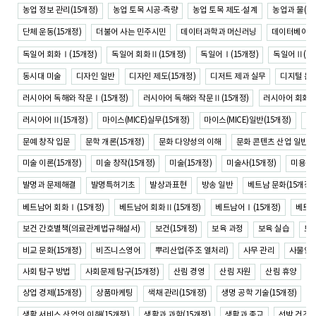
농업 정보 관리(15개정)
농업 토목 시공·측량
농업 토목 제도·설계
농업과 물(15
단체 운동(15개정)
더불어 사는 민주시민
데이터과학과 머신러닝
데이터베이스-
독일어 회화Ⅰ(15개정)
독일어 회화Ⅱ(15개정)
독일어Ⅰ(15개정)
독일어Ⅱ(15
동시대 미술
디자인 일반
디자인 제도(15개정)
디저트 제과 실무
디지털 논리
러시아어 독해와 작문Ⅰ(15개정)
러시아어 독해와 작문Ⅱ(15개정)
러시아어 회화Ⅰ(
마이스(MICE)실무(15개정)
마이스(MICE)일반(15개정)
마
러시아어Ⅱ(15개정)
문예 창작 입문
문학 개론(15개정)
문화 다양성의 이해
문화 콘텐츠 산업 일반
미술 이론(15개정)
미술 창작(15개정)
미술(15개정)
미술사(15개정)
미용 안
발명과 문제해결
발명특허기초
발상과표현
방송 일반
베트남 문화(15개정)
베트남어 회화Ⅰ(15개정)
베트남어 회화Ⅱ(15개정)
베트남어Ⅰ(15개정)
베트남
보건 간호별책(의료관계법규해설서)
보건(15개정)
보육 과정
보육 실습
보육
비교 문화(15개정)
비즈니스영어
뿌리산업(주조 열처리)
사무 관리
사물인
사회 탐구 방법
사회문제 탐구(15개정)
산림 경영
산림 자원
산림 휴양
상업 경제(15개정)
상품마케팅
색채 관리(15개정)
생명 공학 기술(15개정)
생활 서비스 산업의 이해(15개정)
생활과 과학(15개정)
생활과 종교
선박 건조