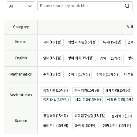
Category
Autho
Korean
국어(15개정)
화법과 작문(15개정)
독서(15개정)
언어와
English
영어(15개정)
영어 회화(15개정)
영어 
영어Ⅰ(15개정)
Mathematics
수학(15개정)
미적분(1
수학Ⅰ(15개정)
수학Ⅱ(15개정)
통합사회(15개정)
한국지리(15개정)
세계지리(15개정)
Social studies
정치와 법(15개정)
사회·문화(15개정)
생활과 윤리(15개정)
통합과학(15개정)
과학탐구실험(15개정)
물리학Ⅰ(15개정)
Science
물리학Ⅱ(15개정)
화학Ⅱ(15개정)
생명과학Ⅱ(15개정)