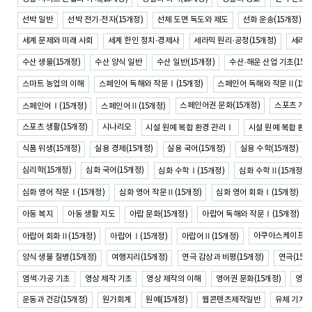
선박 일반
선박 전기·전자(15개정)
선체 도면 독도와 제도
선화 운송(15개정)
세계 문제와 미래 사회
세계 한인 정치·경제사
세라믹 원리·공정(15개정)
세라믹
수산 생물(15개정)
수산 양식 일반
수산 일반(15개정)
수산·해운 산업 기초(15개
스마트 농업의 이해
스페인어 독해와 작문Ⅰ(15개정)
스페인어 독해와 작문Ⅱ(15개
스페인어권 문화(15개정)
스포츠 개론
스페인어Ⅰ(15개정)
스페인어Ⅱ(15개정)
스포츠 생활(15개정)
시나리오
시설 원예 복합 환경 관리Ⅰ
시설 원예 복합 환
식품 위생(15개정)
실용 경제(15개정)
실용 국어(15개정)
실용 수학(15개정)
심리학(15개정)
심화 국어(15개정)
심화 수학Ⅰ(15개정)
심화 수학Ⅱ(15개정)
심화 영어 작문Ⅰ(15개정)
심화 영어 작문Ⅱ(15개정)
심화 영어 회화Ⅰ(15개정)
아동 복지
아동 생활 지도
아랍 문화(15개정)
아랍어 독해와 작문Ⅰ(15개정)
아쿠아스케이프
아랍어 회화Ⅱ(15개정)
아랍어Ⅰ(15개정)
아랍어Ⅱ(15개정)
양식 생물 질병(15개정)
여행지리(15개정)
연극 감상과 비평(15개정)
연극(15개
염색·가공 기초
영상 제작 기초
영상 제작의 이해
영어권 문화(15개정)
영화 
운동과 건강(15개정)
원가회계
원예(15개정)
웹콘텐츠제작일반
유체 기계(1