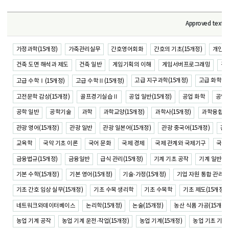
Approved textb
가정과학(15개정)
가축관리실무
간호영어회화
간호의 기초(15개정)
개인·대
건축 도면 해석과 제도
건축 일반
게임기획의 이해
게임서버프로그래밍
경제
고급 지구과학(15개정)
고급 화학(1
고급 수학Ⅰ(15개정)
고급 수학Ⅱ(15개정)
고전문학 감상(15개정)
공업 일반(15개정)
공업 화학
공업
골프경기실습Ⅱ
공학 일반
공학기술
과학
과학교양(15개정)
과학사(15개정)
과학융합(1
관광 영어(15개정)
관광 일반
관광 일본어(15개정)
관광 중국어(15개정)
관
교육학
국악 기초 이론
국어 문화
국제 경제
국제 관계와 국제기구
국제 
금융법규(15개정)
금융일반
급식 관리(15개정)
기계 기초 공작
기계 일반(1
기본 수학(15개정)
기본 영어(15개정)
기술·가정(15개정)
기업 자원 통합 관리(1
기초 간호 임상 실무(15개정)
기초 수목 생리학
기초 수목학
기초 제도(15개정)
네트워크와데이터베이스
논리학(15개정)
논술(15개정)
농산 식품 가공(15개정)
농업 기계 공작
농업 기계 운전·작업(15개정)
농업 기계(15개정)
농업 기초 기술(