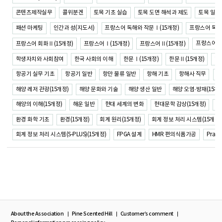
콘텐츠제작실무
콜위분겐
토목 기초 실습
토목 도면 해석과 제도
토목 일반
패션 마케팅
인간과 성(지도서)
프랑스어 독해와 작문Ⅰ(15개정)
프랑스어 독해
프랑스어권 
프랑스어 회화Ⅱ(15개정)
프랑스어Ⅰ(15개정)
프랑스어Ⅱ(15개정)
학생자치와 사회참여
한국 사회의 이해
한
한문Ⅰ(15개정)
한문Ⅱ(15개정)
항공기 실무 기초
항공기 일반
항만 물류 일반
항해 기초
항해사 직무
해
해양 레저 관광(15개정)
해양 문화와 기술
해양 생산 일반
해양 오염·방재(15개정
해양의 이해(15개정)
해운 일반
현대 세계의 변화
현대문학 감상(15개정)
화
환경 화학 기초
환경(15개정)
회계 원리(15개정)
회계 정보 처리 시스템(15개정)
회계 정보 처리 시스템(S-PLUS)(15개정)
FPGA 설계
HMR 편의식품가공
Practi
About the Association
Pine Scented Hill
Customer’s comment