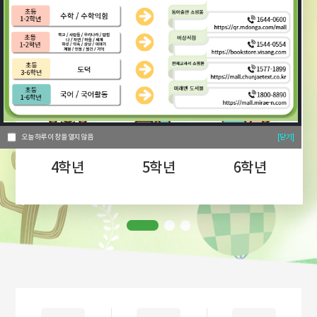
1학년
2학년
3학년
오늘 하루 이 창을 열지 않음
[닫기]
4학년
5학년
6학년