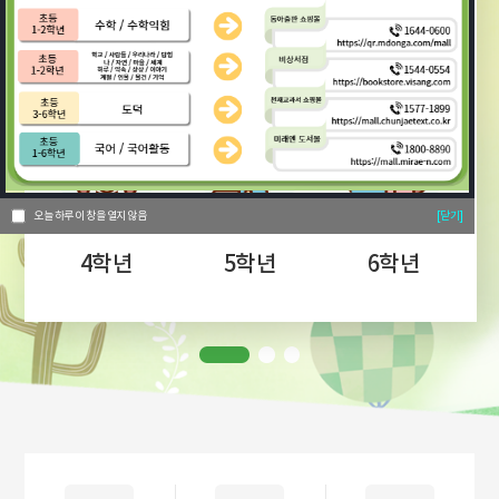
1학년
2학년
3학년
오늘 하루 이 창을 열지 않음
[닫기]
4학년
5학년
6학년